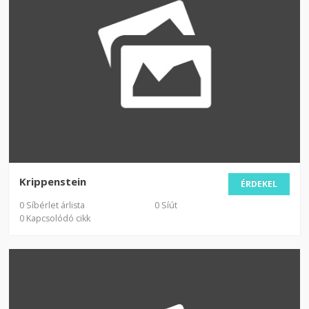
Krippenstein
ÉRDEKEL
0 Síbérlet árlista
0 Síút
0 Kapcsolódó cikk