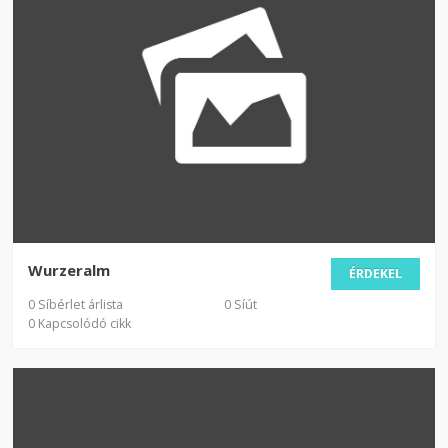
Wurzeralm
ÉRDEKEL
0 Síbérlet árlista
0 Síút
0 Kapcsolódó cikk