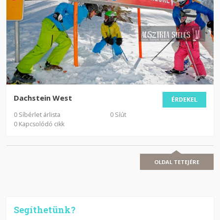
Dachstein West
ÉRDEKEL
0 Síbérlet árlista
0 Síút
0 Kapcsolódó cikk
OLDAL TETEJÉRE
Segíthetünk?