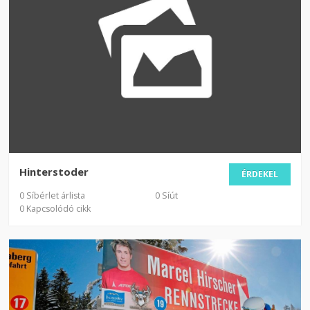
Hinterstoder
ÉRDEKEL
0 Síbérlet árlista
0 Síút
0 Kapcsolódó cikk