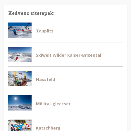
Kedvenc síterepek:
Tauplitz
Skiwelt Wilder Kaiser-Brixental
Nassfeld
Mölltal-gleccser
Katschberg