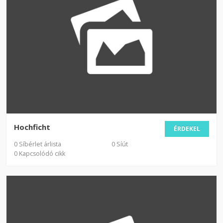
Hochficht
ÉRDEKEL
0 Síbérlet árlista
0 Síút
0 Kapcsolódó cikk