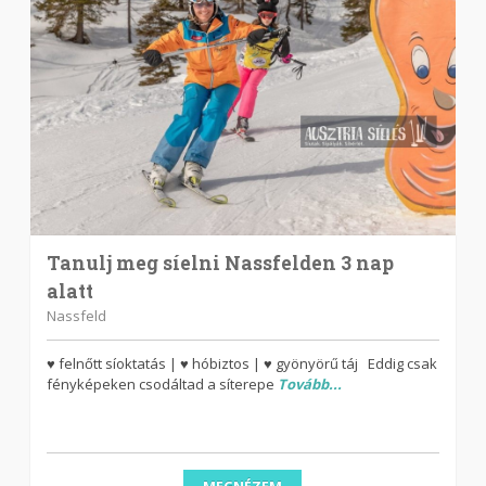
Tanulj meg síelni Nassfelden 3 nap
alatt
Nassfeld
♥ felnőtt síoktatás | ♥ hóbiztos | ♥ gyönyörű táj Eddig csak
fényképeken csodáltad a síterepe
Tovább...