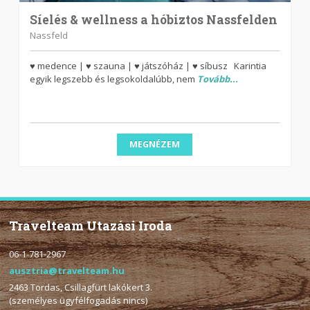
Síelés & wellness a hóbiztos Nassfelden
Nassfeld
♥ medence | ♥ szauna | ♥ játszóház | ♥ síbusz Karintia
egyik legszebb és legsokoldalúbb, nem
Tovább...
MEGNÉZEM
Travelteam Utazási Iroda
06-1-781-2967
ausztria@travelteam.hu
2463 Tordas, Csillagfürt lakókert 3.
(személyes ügyfélfogadás nincs)