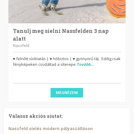
Tanulj meg síelni Nassfelden 3 nap
alatt
Nassfeld
♥ felnőtt síoktatás | ♥ hóbiztos | ♥ gyönyörű táj Eddig csak
fényképeken csodáltad a síterepe
Tovább...
MEGNÉZEM
Válassz akciós síutat:
Nassfeld síelés modern pályaszálláson