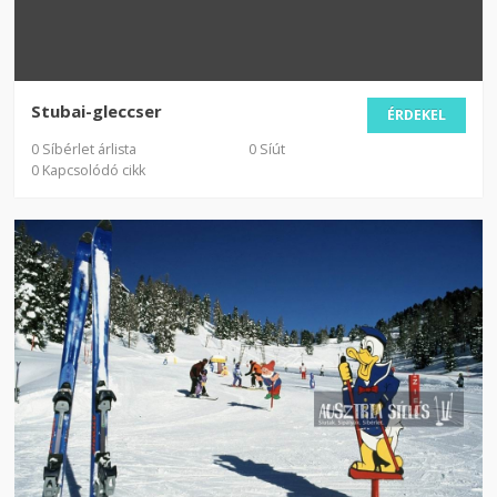
Stubai-gleccser
ÉRDEKEL
0 Síbérlet árlista
0 Síút
0 Kapcsolódó cikk