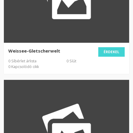
Weissee-Gletscherwelt
ÉRDEKEL
0 Síbérlet árlista
0 Síút
0 Kapcsolódó cikk