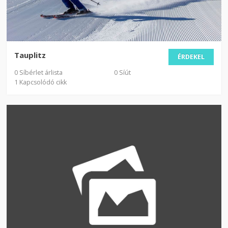
Tauplitz
ÉRDEKEL
0 Síbérlet árlista
0 Síút
1 Kapcsolódó cikk