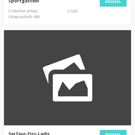
Sportgastein
ÉRDEKEL
0 Síbérlet árlista
0 Síút
0 Kapcsolódó cikk
Serfaus-Fiss-Ladis
ÉRDEKEL