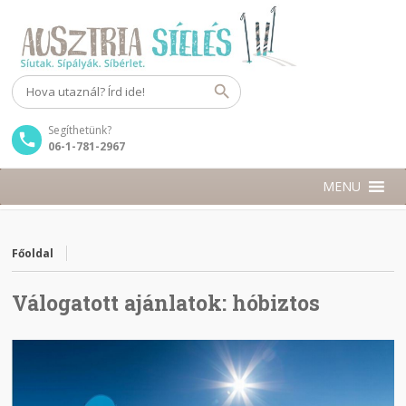
Segíthetünk?
06-1-781-2967
MENU
Főoldal
Válogatott ajánlatok:
hóbiztos