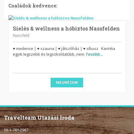
Családok kedvence:
Síelés & wellness a hóbiztos Nassfelden
Nassfeld
♥ medence | ♥ szauna | ♥ játszóház | ♥ síbusz Karintia
egyik legszebb és legsokoldalúbb, nem
Tovább...
MEGNÉZEM
Travelteam Utazási Iroda
06-1-781-2967