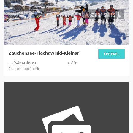
Zauchensee-Flachawinkl-Kleinarl
ÉRDEKEL
0 Síbérlet árlista
0 Síút
0 Kapcsolódó cikk