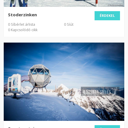
Stoderzinken
ÉRDEKEL
0 Síbérlet árlista
0 Síút
0 Kapcsolódó cikk