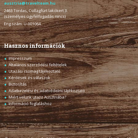
ausztria@travelteam.hu
2463 Tordas, Csillagfürt lakókert 3.
(személyes ügyfélfogadás nincs)
Eng.szám: U-001064
Hasznos információk
Impresszum
Általános szerződési feltételek
Utazási csomag tájékoztató
Kérdések és válaszok
Biztosítás
Adatkezelési és adatvédelmi tájékoztató
Miért velünk utazz Ausztriába?
Információ foglaláshoz