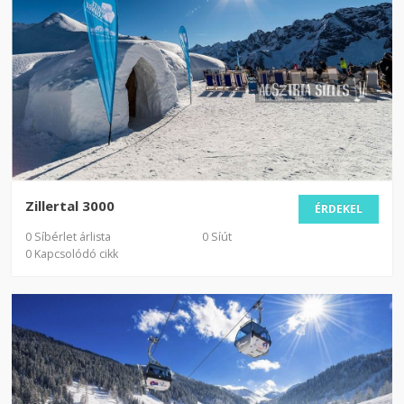
Zillertal 3000
ÉRDEKEL
0 Síbérlet árlista
0 Síút
0 Kapcsolódó cikk