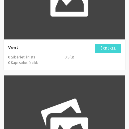
Vent
ÉRDEKEL
0 Síbérlet árlista
0 Síút
0 Kapcsolódó cikk