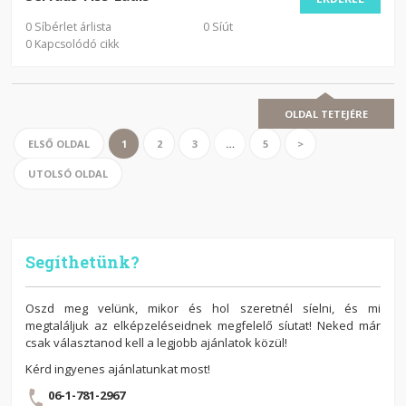
0 Síbérlet árlista
0 Síút
0 Kapcsolódó cikk
OLDAL TETEJÉRE
ELSŐ OLDAL
1
2
3
…
5
>
UTOLSÓ OLDAL
Segíthetünk?
Oszd meg velünk, mikor és hol szeretnél síelni, és mi
megtaláljuk az elképzeléseidnek megfelelő síutat! Neked már
csak választanod kell a legjobb ajánlatok közül!
Kérd ingyenes ajánlatunkat most!
06-1-781-2967