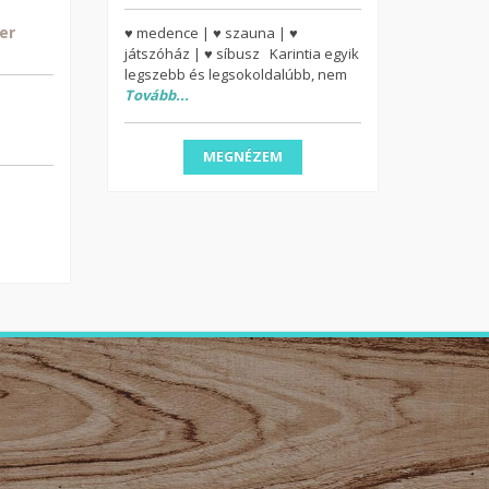
er
♥ medence | ♥ szauna | ♥
játszóház | ♥ síbusz Karintia egyik
legszebb és legsokoldalúbb, nem
Tovább...
MEGNÉZEM