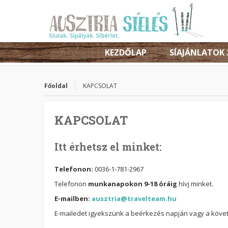
KEZDŐLAP
SÍAJÁNLATOK 
Főoldal
KAPCSOLAT
KAPCSOLAT
Itt érhetsz el minket:
Telefonon:
0036-1-781-2967
Telefonon
munkanapokon 9-18 óráig
hívj minket.
E-mailben:
ausztria@travelteam.hu
E-mailedet igyekszünk a beérkezés napján vagy a köv