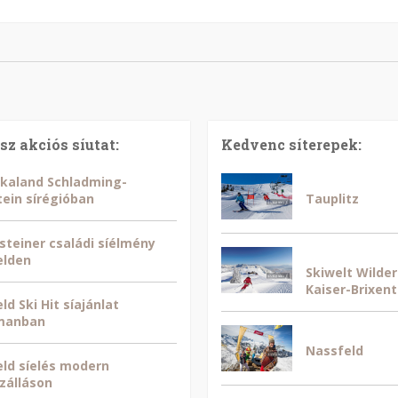
sz akciós síutat:
Kedvenc síterepek:
kaland Schladming-
ein sírégióban
Tauplitz
steiner családi síélmény
elden
Skiwelt Wilder
Kaiser-Brixent
ld Ski Hit síajánlat
manban
Nassfeld
ld síelés modern
zálláson