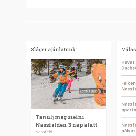
Sláger ajánlatunk:
Válas
Havas 
Dachst
Falken
Nassf
Nassfe
apart
Tanulj meg síelni
Nassfelden 3 nap alatt
Nassfe
pályas
Nassfeld