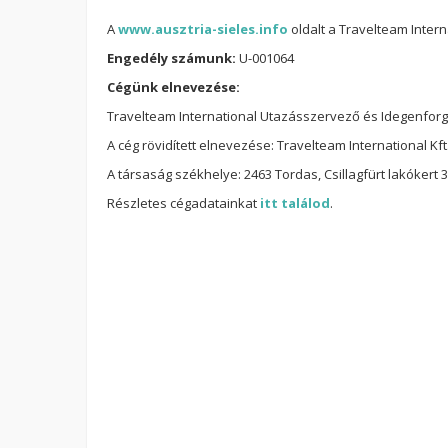
A
www.ausztria-sieles.info
oldalt a Travelteam Intern
Engedély számunk:
U-001064
Cégünk elnevezése:
Travelteam International Utazásszervező és Idegenforga
A cég rövidített elnevezése: Travelteam International Kft
A társaság székhelye: 2463 Tordas, Csillagfürt lakókert 3
Részletes cégadatainkat
itt találod
.