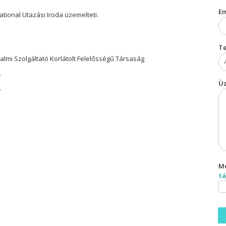
Em
ational Utazási Iroda üzemelteti.
T
lmi Szolgáltató Korlátolt Felelősségű Társaság
.
Ü
.
M
t