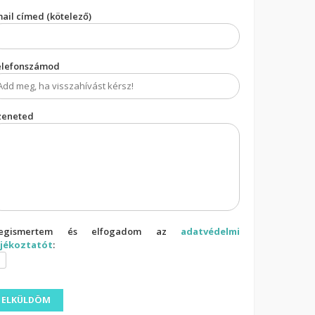
ail címed (kötelező)
elefonszámod
zeneted
egismertem és elfogadom az
adatvédelmi
ájékoztatót
: