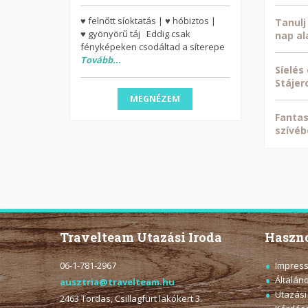
♥ felnőtt síoktatás | ♥ hóbiztos |
Tanulj
♥ gyönyörű táj Eddig csak
nap al
fényképeken csodáltad a síterepe
Tovább...
Síelés
Stájer
MEGNÉZEM
Fantas
szívéb
Travelteam Utazási Iroda
Haszno
06-1-781-2967
Impres
Általán
ausztria@travelteam.hu
Utazási
2463 Tordas, Csillagfürt lakókert 3.