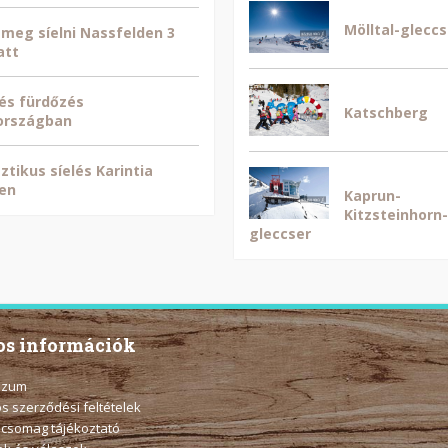
Mölltal-gleccs
 meg síelni Nassfelden 3
att
 és fürdőzés
Katschberg
országban
ztikus síelés Karintia
en
Kaprun-
Kitzsteinhorn-
gleccser
s információk
szum
os szerződési feltételek
 csomag tájékoztató