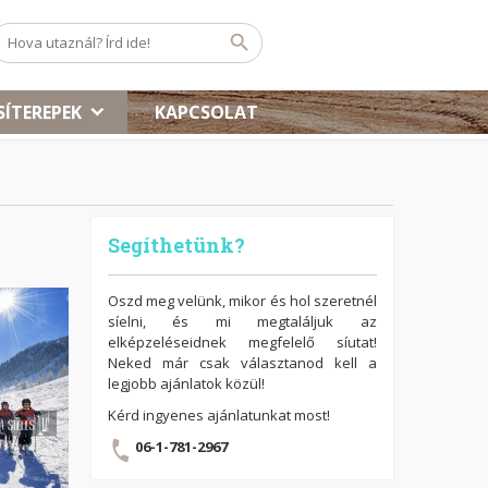
SÍTEREPEK
KAPCSOLAT
Segíthetünk?
Oszd meg velünk, mikor és hol szeretnél
síelni, és mi megtaláljuk az
elképzeléseidnek megfelelő síutat!
Neked már csak választanod kell a
legjobb ajánlatok közül!
Kérd ingyenes ajánlatunkat most!
06-1-781-2967