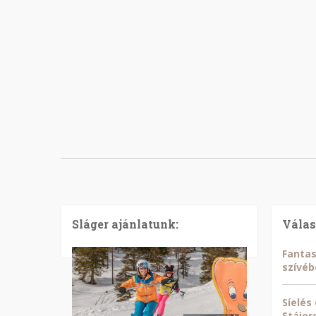
Sláger ajánlatunk:
Válas
Fantas
szívéb
Síelés
Stájer