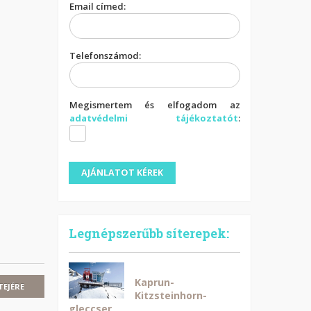
Email címed:
Telefonszámod:
Megismertem és elfogadom az
adatvédelmi tájékoztatót
:
Legnépszerűbb síterepek:
Kaprun-
TEJÉRE
Kitzsteinhorn-
gleccser