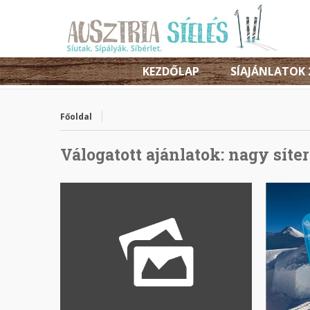
KEZDŐLAP
SÍAJÁNLATOK 
Főoldal
Válogatott ajánlatok:
nagy síte