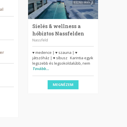
al
Síelés & wellness a
hóbiztos Nassfelden
Nassfeld
er
♥ medence | ♥ szauna | ♥
játszóház | ♥ síbusz Karintia egyik
legszebb és legsokoldalúbb, nem
Tovább...
MEGNÉZEM