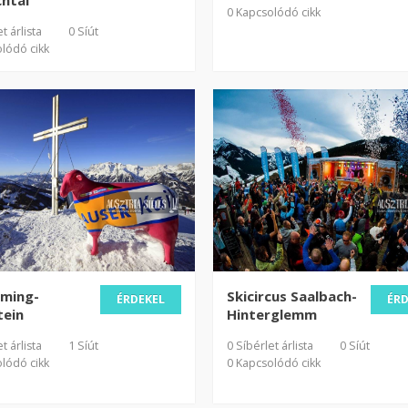
chtal
0 Kapcsolódó cikk
t árlista
0 Síút
lódó cikk
dming-
Skicircus Saalbach-
ÉRDEKEL
ÉR
tein
Hinterglemm
t árlista
1 Síút
0 Síbérlet árlista
0 Síút
lódó cikk
0 Kapcsolódó cikk