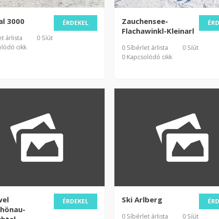
tal 3000
Zauchensee-
ÉRDEKEL
ÉR
Flachawinkl-Kleinarl
t árlista
0 Síút
lódó cikk
0 Síbérlet árlista
0 Síút
0 Kapcsolódó cikk
wel
Ski Arlberg
ÉRDEKEL
ÉR
chönau-
0 Síbérlet árlista
0 Síút