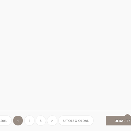
LDAL
1
2
3
>
UTOLSÓ OLDAL
OLDAL TE