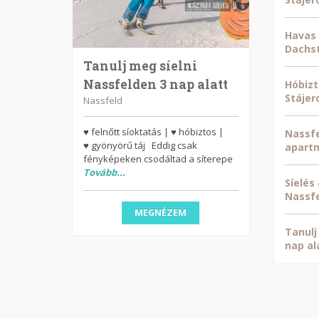
Havas 
Dachst
Tanulj meg síelni
Nassfelden 3 nap alatt
Hóbizt
Stájer
Nassfeld
♥ felnőtt síoktatás | ♥ hóbiztos |
Nassfe
♥ gyönyörű táj Eddig csak
apart
fényképeken csodáltad a síterepe
Tovább...
Síelés
Nassf
MEGNÉZEM
Tanulj
nap al