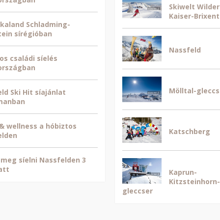
Skiwelt Wilder
Kaiser-Brixent
kaland Schladming-
ein sírégióban
Nassfeld
os családi síelés
országban
Mölltal-gleccs
ld Ski Hit síajánlat
manban
 & wellness a hóbiztos
Katschberg
elden
 meg síelni Nassfelden 3
att
Kaprun-
Kitzsteinhorn-
gleccser