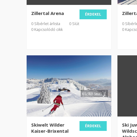
Zillertal Arena
Ziller
ÉRDEKEL
0 Síbérlet árlista
0 Síút
0 Síbérle
0 Kapcsolódó cikk
0 Kapcso
Skiwelt Wilder
Ski Ju
ÉRDEKEL
Kaiser-Brixental
Wilds