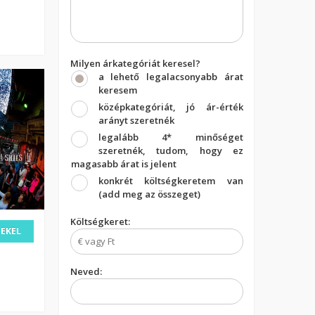
Milyen árkategóriát keresel?
a lehető legalacsonyabb árat
keresem
középkategóriát, jó ár-érték
arányt szeretnék
legalább 4* minőséget
szeretnék, tudom, hogy ez
magasabb árat is jelent
konkrét költségkeretem van
(add meg az összeget)
Költségkeret:
DEKEL
Neved: