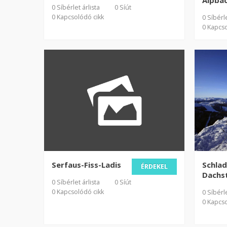
Alpba
0 Síbérlet árlista
0 Síút
0 Kapcsolódó cikk
0 Síbérle
0 Kapcso
Serfaus-Fiss-Ladis
Schla
ÉRDEKEL
Dachs
0 Síbérlet árlista
0 Síút
0 Kapcsolódó cikk
0 Síbérle
0 Kapcso