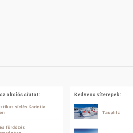
sz akciós síutat:
Kedvenc síterepek:
ztikus síelés Karintia
en
Tauplitz
 és fürdőzés
országban