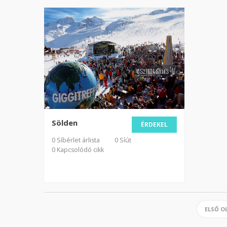
Sölden
ÉRDEKEL
0 Síbérlet árlista
0 Síút
0 Kapcsolódó cikk
ELSŐ O