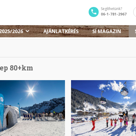
Segíthetünk?
06-1-781-2967
2025/2026
AJÁNLATKÉRÉS
SÍ MAGAZIN
rep 80+km