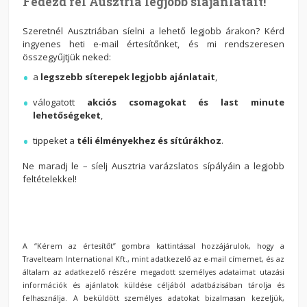
Fedezd fel Ausztria legjobb síajánlatait!
Szeretnél Ausztriában síelni a lehető legjobb árakon? Kérd
ingyenes heti e-mail értesítőnket, és mi rendszeresen
összegyűjtjük neked:
a
legszebb síterepek legjobb ajánlatait
,
válogatott
akciós csomagokat és last minute
lehetőségeket
,
tippeket a
téli élményekhez és sítúrákhoz
.
Ne maradj le – síelj Ausztria varázslatos sípályáin a legjobb
feltételekkel!
A “Kérem az értesítőt” gombra kattintással hozzájárulok, hogy a
Travelteam International Kft., mint adatkezelő az e-mail címemet, és az
általam az adatkezelő részére megadott személyes adataimat utazási
információk és ajánlatok küldése céljából adatbázisában tárolja és
felhasználja. A beküldött személyes adatokat bizalmasan kezeljük,