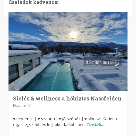
Családok kedvence:
Síelés & wellness a hóbiztos Nassfelden
Nassfeld
♥ medence | ♥ szauna | ♥ játszóház | ♥ síbusz Karintia
egyik legszebb és legsokoldalúbb, nem
Tovább...