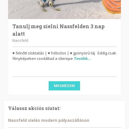
Tanulj meg síelni Nassfelden 3 nap
alatt
Nassfeld
♥ felnőtt síoktatás | ♥ hóbiztos | ♥ gyönyörű táj Eddig csak
fényképeken csodáltad a síterepe
Tovább...
MEGNÉZEM
Válassz akciós síutat:
Nassfeld síelés modern pályaszálláson