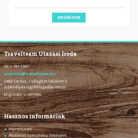
MEGNÉZEM
Travelteam Utazási Iroda
06-1-781-2967
ausztria@travelteam.hu
2463 Tordas, Csillagfürt lakókert 3.
(személyes ügyfélfogadás nincs)
Eng.szám: U-001064
Hasznos információk
Impresszum
Általános szerződési feltételek