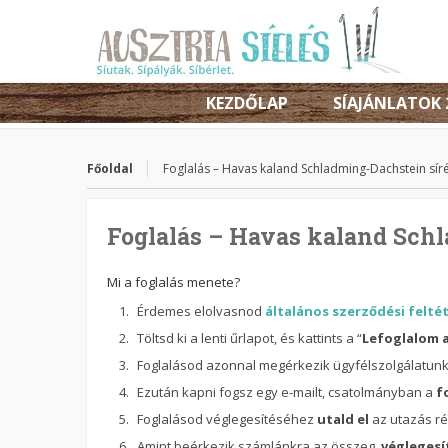
KEZDŐLAP
SÍAJÁNLATOK 
Főoldal
Foglalás – Havas kaland Schladming-Dachstein sí
Foglalás – Havas kaland Sch
Mi a foglalás menete?
Érdemes elolvasnod
általános szerződési felté
Töltsd ki a lenti űrlapot, és kattints a “
Lefoglalom 
Foglalásod azonnal megérkezik ügyfélszolgálatunkra
Ezután kapni fogsz egy e-mailt, csatolmányban a
f
Foglalásod véglegesítéséhez
utald el
az utazás rés
Amint beérkezik számlánkra az összeg,
véglegesí