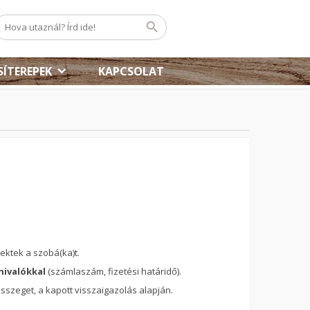
SÍTEREPEK
KAPCSOLAT
ektek a szobá(ka)t.
nivalókkal
(számlaszám, fizetési határidő).
 összeget, a kapott visszaigazolás alapján.