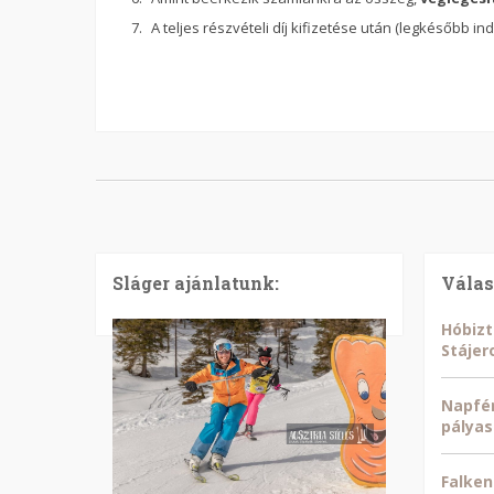
A teljes részvételi díj kifizetése után (legkésőbb 
Sláger ajánlatunk:
Válas
Hóbizt
Stájer
Napfén
pályas
Falken