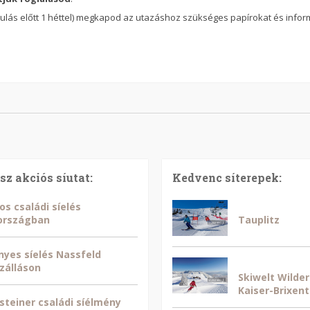
indulás előtt 1 héttel) megkapod az utazáshoz szükséges papírokat és info
sz akciós síutat:
Kedvenc síterepek:
os családi síelés
országban
Tauplitz
yes síelés Nassfeld
zálláson
Skiwelt Wilder
Kaiser-Brixent
steiner családi síélmény