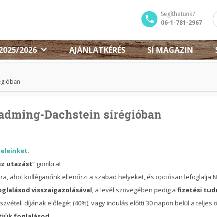
Segíthetünk?
06-1-781-2967
2025/2026
AJÁNLATKÉRÉS
SÍ MAGAZIN
régióban
ladming-Dachstein sírégióban
teleinket
.
az utazást
” gombra!
, ahol kolléganőnk ellenőrzi a szabad helyeket, és opciósan lefoglalja N
oglalásod visszaigazolásával
, a levél szövegében pedig a
fizetési tud
zvételi díjának előlegét (40%), vagy indulás előtti 30 napon belül a teljes
tjük foglalásod
.