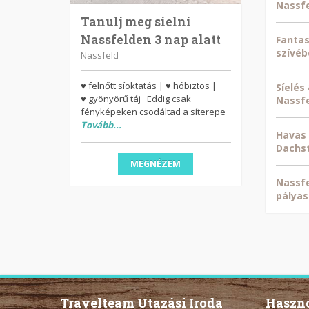
Nassf
Tanulj meg síelni
Nassfelden 3 nap alatt
Fantas
szívéb
Nassfeld
♥ felnőtt síoktatás | ♥ hóbiztos |
Síelés
♥ gyönyörű táj Eddig csak
Nassf
fényképeken csodáltad a síterepe
Tovább...
Havas 
Dachst
MEGNÉZEM
Nassfe
pályas
Travelteam Utazási Iroda
Haszno