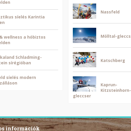
elden
Nassfeld
ztikus síelés Karintia
en
Mölltal-gleccs
 & wellness a hóbiztos
elden
kaland Schladming-
Katschberg
ein sírégióban
ld síelés modern
zálláson
Kaprun-
Kitzsteinhorn-
gleccser
s információk