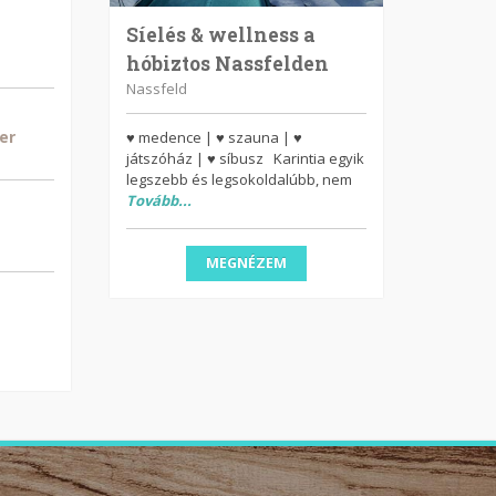
Síelés & wellness a
hóbiztos Nassfelden
Nassfeld
er
♥ medence | ♥ szauna | ♥
játszóház | ♥ síbusz Karintia egyik
legszebb és legsokoldalúbb, nem
Tovább...
MEGNÉZEM