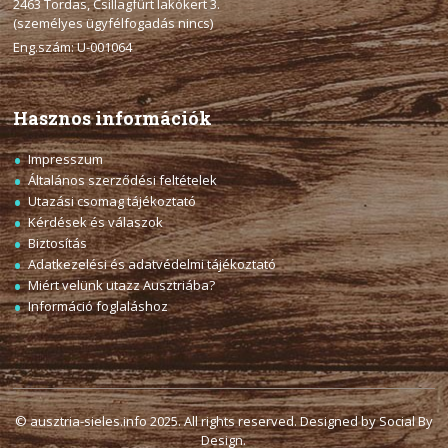
2463 Tordas, Csillagfürt lakókert 3.
(személyes ügyfélfogadás nincs)
Eng.szám: U-001064
Hasznos információk
Impresszum
Általános szerződési feltételek
Utazási csomag tájékoztató
Kérdések és válaszok
Biztosítás
Adatkezelési és adatvédelmi tájékoztató
Miért velünk utazz Ausztriába?
Információ foglaláshoz
© ausztria-sieles.info 2025. All rights reserved. Designed by Social By
Design.