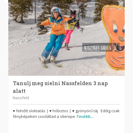
Tanulj meg síelni Nassfelden 3 nap
alatt
Nassfeld
♥ felnőtt síoktatás | ♥ hóbiztos | ♥ gyönyörű táj Eddig csak
fényképeken csodáltad a síterepe
Tovább...