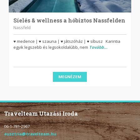
Síelés & wellness a hóbiztos Nassfelden
Nassfeld
♥ medence | ♥ szauna | ♥ játszóház | ♥ síbusz Karintia
egyik legszebb és legsokoldalúbb, nem
Tovább...
MEGNÉZEM
Travelteam Utazási Iroda
06-1-781-2967
ausztria@travelteam.hu