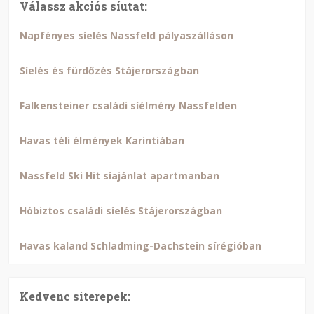
Válassz akciós síutat:
Napfényes síelés Nassfeld pályaszálláson
Síelés és fürdőzés Stájerországban
Falkensteiner családi síélmény Nassfelden
Havas téli élmények Karintiában
Nassfeld Ski Hit síajánlat apartmanban
Hóbiztos családi síelés Stájerországban
Havas kaland Schladming-Dachstein sírégióban
Kedvenc síterepek: