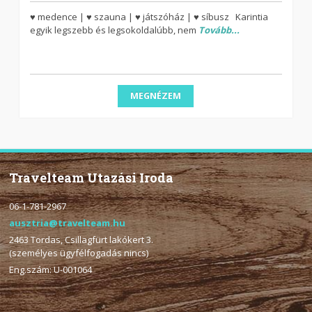
♥ medence | ♥ szauna | ♥ játszóház | ♥ síbusz Karintia
egyik legszebb és legsokoldalúbb, nem
Tovább...
MEGNÉZEM
Travelteam Utazási Iroda
06-1-781-2967
ausztria@travelteam.hu
2463 Tordas, Csillagfürt lakókert 3.
(személyes ügyfélfogadás nincs)
Eng.szám: U-001064