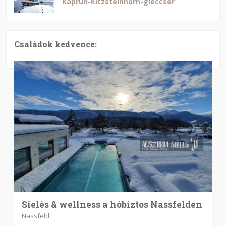
Kaprun-Kitzsteinhorn-gleccser
Családok kedvence:
Síelés & wellness a hóbiztos Nassfelden
Nassfeld