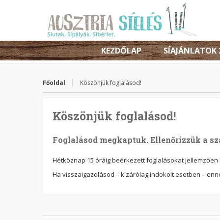
KEZDŐLAP
SÍAJÁNLATOK 
Főoldal
Köszönjük foglalásod!
Köszönjük foglalásod!
Foglalásod megkaptuk. Ellenőrizzük a sz
Hétköznap 15 óráig beérkezett foglalásokat jellemzően m
Ha visszaigazolásod – kizárólag indokolt esetben – enn