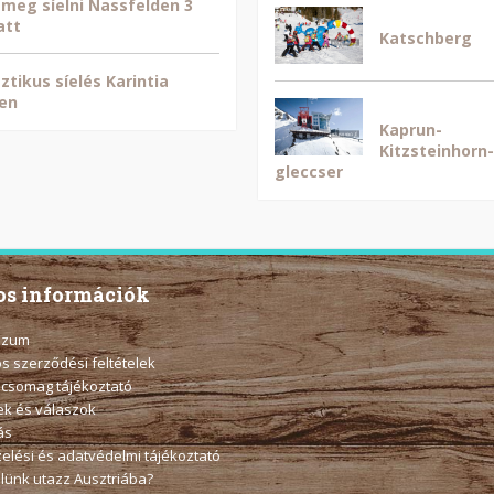
 meg síelni Nassfelden 3
att
Katschberg
ztikus síelés Karintia
en
Kaprun-
Kitzsteinhorn-
gleccser
s információk
szum
os szerződési feltételek
 csomag tájékoztató
k és válaszok
ás
elési és adatvédelmi tájékoztató
elünk utazz Ausztriába?