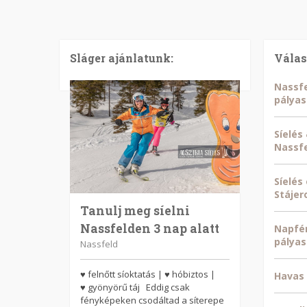
Sláger ajánlatunk:
Válas
Nassfe
pályas
Síelés
Nassf
Síelés
Stájer
Tanulj meg síelni
Nassfelden 3 nap alatt
Napfén
pályas
Nassfeld
♥ felnőtt síoktatás | ♥ hóbiztos |
Havas 
♥ gyönyörű táj Eddig csak
fényképeken csodáltad a síterepe