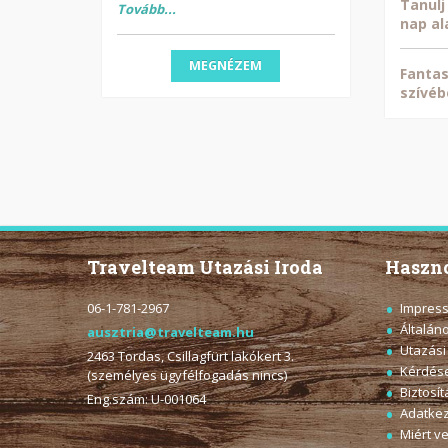
Tanulj
Tovább...
nap al
MEGNÉZEM
Fantas
szívéb
Travelteam Utazási Iroda
Haszno
06-1-781-2967
Impres
Általán
ausztria@travelteam.hu
Utazási
2463 Tordas, Csillagfürt lakókert 3.
Kérdése
(személyes ügyfélfogadás nincs)
Biztosít
Eng.szám: U-001064
Adatkez
Miért v