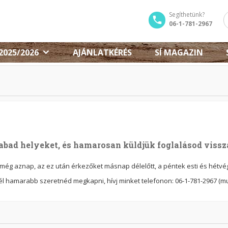
Segíthetünk?
06-1-781-2967
2025/2026
AJÁNLATKÉRÉS
SÍ MAGAZIN
abad helyeket, és hamarosan küldjük foglalásod vissza
ég aznap, az ez után érkezőket másnap délelőtt, a péntek esti és hétvégi
él hamarabb szeretnéd megkapni, hívj minket telefonon: 06-1-
781-2967 (m