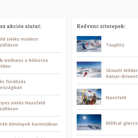
sz akciós síutat:
Kedvenc síterepek:
ld síelés modern
zálláson
Tauplitz
 & wellness a hóbiztos
elden
Skiwelt Wilder
Kaiser-Brixent
 és fürdőzés
országban
Nassfeld
yes síelés Nassfeld
zálláson
Mölltal-gleccs
téli élmények Karintiában