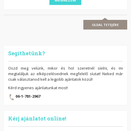
MEGNÉZEM
OLDAL TETEJÉRE
Segíthetünk?
Oszd meg velünk, mikor és hol szeretnél síelni, és mi
megtaláljuk az elképzeléseidnek megfelelő síutat! Neked már
csak választanod kell a legjobb ajánlatok közül!
Kérd ingyenes ajánlatunkat most!
06-1-781-2967
Kérj ajánlatot online!