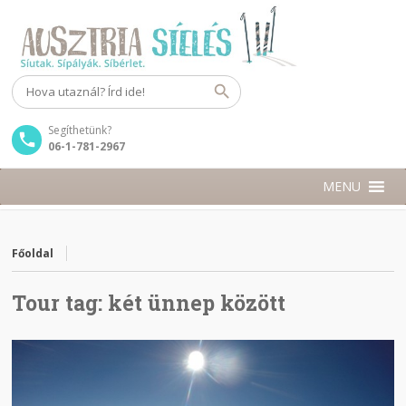
Segíthetünk?
06-1-781-2967
MENU
Főoldal
Tour tag:
két ünnep között