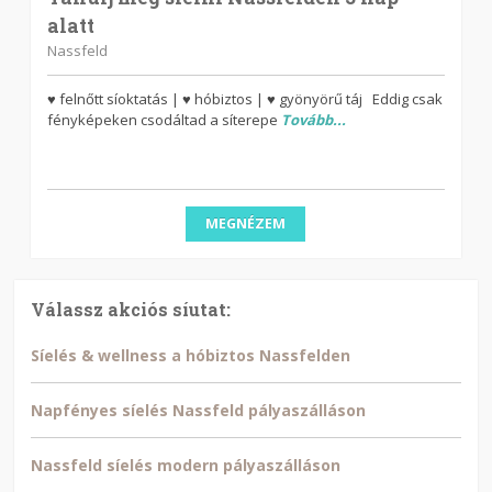
alatt
Nassfeld
♥ felnőtt síoktatás | ♥ hóbiztos | ♥ gyönyörű táj Eddig csak
fényképeken csodáltad a síterepe
Tovább...
MEGNÉZEM
Válassz akciós síutat:
Síelés & wellness a hóbiztos Nassfelden
Napfényes síelés Nassfeld pályaszálláson
Nassfeld síelés modern pályaszálláson