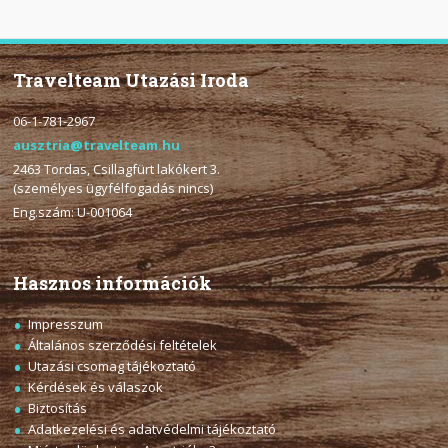
Travelteam Utazási Iroda
06-1-781-2967
ausztria@travelteam.hu
2463 Tordas, Csillagfürt lakókert 3.
(személyes ügyfélfogadás nincs)
Eng.szám: U-001064
Hasznos információk
Impresszum
Általános szerződési feltételek
Utazási csomag tájékoztató
Kérdések és válaszok
Biztosítás
Adatkezelési és adatvédelmi tájékoztató