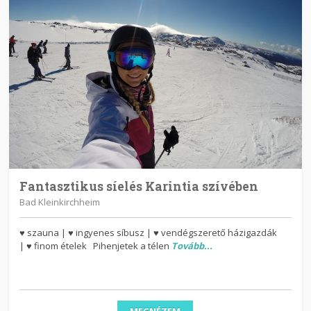
Fantasztikus síelés Karintia szívében
Bad Kleinkirchheim
♥ szauna | ♥ ingyenes síbusz | ♥ vendégszerető házigazdák
| ♥ finom ételek Pihenjetek a télen
Tovább...