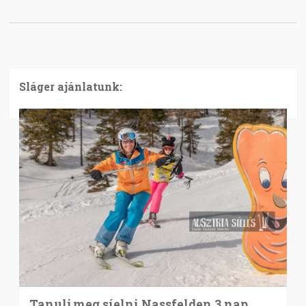
Sláger ajánlatunk:
Tanulj meg síelni Nassfelden 3 nap