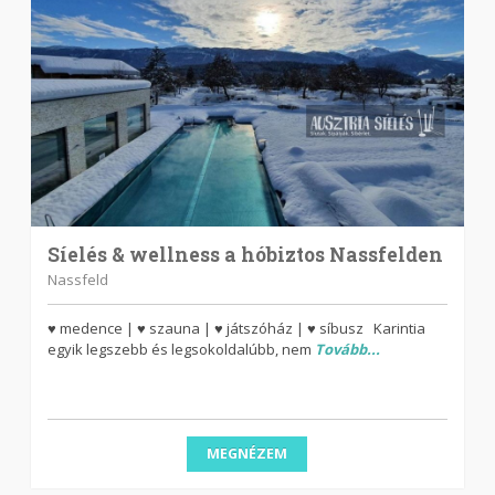
Síelés & wellness a hóbiztos Nassfelden
Nassfeld
♥ medence | ♥ szauna | ♥ játszóház | ♥ síbusz Karintia
egyik legszebb és legsokoldalúbb, nem
Tovább...
MEGNÉZEM