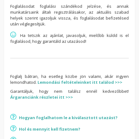
Foglalásodat foglalási szándékod jelzése, és annak
munkatársaink általi regisztrálásakor, az aktuális szabad
helyek szerint igazoljuk vissza, és foglalásodat befizetésed
után véglegesítjük.
Ha tetszik az ajánlat, javasoljuk, mielőbb küldd is el
foglalásod, hogy garantáld az utazásod!
Foglalj bátran, ha esetleg közbe jön valami, akár ingyen
lemondhatod.
Lemondási feltételeinket itt találod >>>
Garantáljuk, hogy nem találsz ennél kedvezőbbet!
Árgaranciánk részletei itt >>>
Hogyan foglalhatom le a kiválasztott utazást?
Hol és mennyit kell fizetnem?