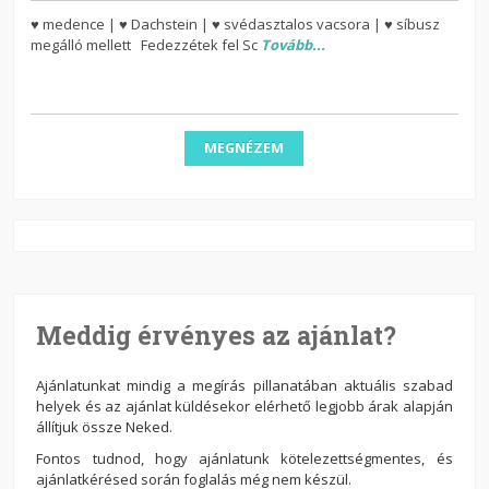
♥ medence | ♥ Dachstein | ♥ svédasztalos vacsora | ♥ síbusz
megálló mellett Fedezzétek fel Sc
Tovább...
MEGNÉZEM
Meddig érvényes az ajánlat?
Ajánlatunkat mindig a megírás pillanatában aktuális szabad
helyek és az ajánlat küldésekor elérhető legjobb árak alapján
állítjuk össze Neked.
Fontos tudnod, hogy ajánlatunk kötelezettségmentes, és
ajánlatkérésed során foglalás még nem készül.