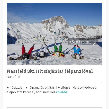
Nassfeld Ski Hit síajánlat félpanzióval
Nassfeld
♥ hóbiztos | ♥ félpanziós ellátás | ♥ síbusz Ha egy kedvező
síajánlatot keresel, ahol nem kel
Tovább...