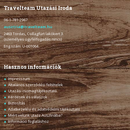
Travelteam Utazási Iroda
06-1-781-2967
ausztria@travelteam.hu
2463 Tordas, Csillagfürt lakókert 3.
(személyes ügyfélfogadás nincs)
Eng.szám: U-001064
Hasznos információk
Impresszum
Általános szerződési feltételek
Utazási csomag tájékoztató
Kérdések és válaszok
Biztosítás
Adatkezelési és adatvédelmi tájékoztató
Miért velünk utazz Ausztriába?
Információ foglaláshoz