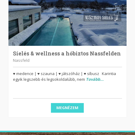
Síelés & wellness a hóbiztos Nassfelden
Nassfeld
♥ medence | ♥ szauna | ♥ játszóház | ♥ síbusz Karintia
egyik legszebb és legsokoldalúbb, nem
Tovább...
MEGNÉZEM