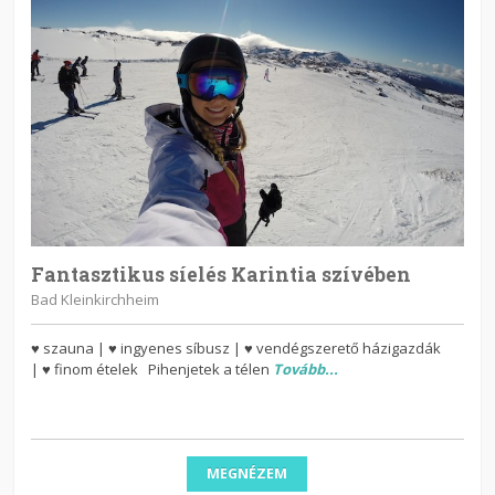
Fantasztikus síelés Karintia szívében
Bad Kleinkirchheim
♥ szauna | ♥ ingyenes síbusz | ♥ vendégszerető házigazdák
| ♥ finom ételek Pihenjetek a télen
Tovább...
MEGNÉZEM