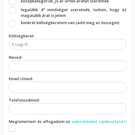
középkategóriát, jó ár-érték arányt szeretnék
legalább 4* minőséget szeretnék, tudom, hogy ez
magasabb árat is jelent
konkrét költségkeretem van (add meg az összeget)
Költségkeret:
Neved:
Email címed:
Telefonszámod:
Megismertem és elfogadom az
adatvédelmi tájékoztatót
: