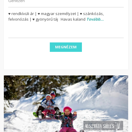
Gerlitzen
♥ rendkívüli ár | ♥ magyar személyzet | ♥ szánkózás,
felvonózás | ♥ gyönyörű táj Havas kaland
Tovább...
MEGNÉZEM