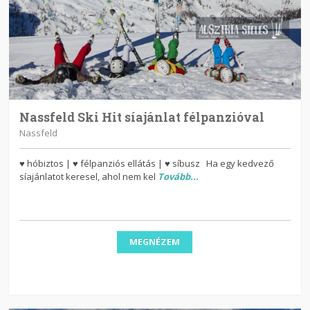
Nassfeld Ski Hit síajánlat félpanzióval
Nassfeld
♥ hóbiztos | ♥ félpanziós ellátás | ♥ síbusz Ha egy kedvező
síajánlatot keresel, ahol nem kel
Tovább...
MEGNÉZEM