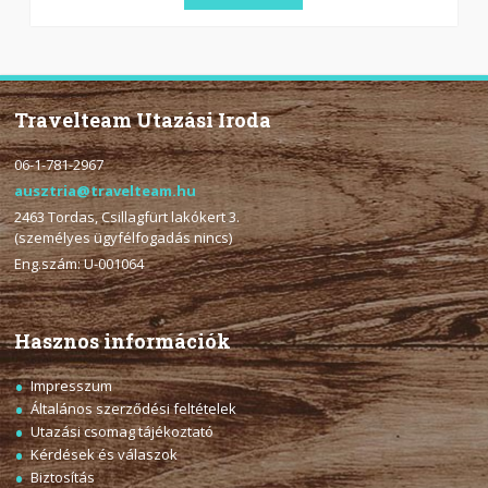
Travelteam Utazási Iroda
06-1-781-2967
ausztria@travelteam.hu
2463 Tordas, Csillagfürt lakókert 3.
(személyes ügyfélfogadás nincs)
Eng.szám: U-001064
Hasznos információk
Impresszum
Általános szerződési feltételek
Utazási csomag tájékoztató
Kérdések és válaszok
Biztosítás