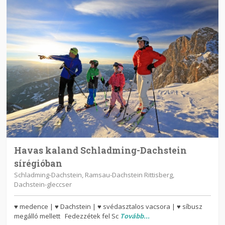
Havas kaland Schladming-Dachstein
sírégióban
Schladming-Dachstein, Ramsau-Dachstein Rittisberg,
Dachstein-gleccser
♥ medence | ♥ Dachstein | ♥ svédasztalos vacsora | ♥ síbusz
megálló mellett Fedezzétek fel Sc
Tovább...