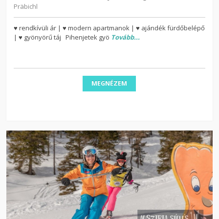
Präbichl
♥ rendkívüli ár | ♥ modern apartmanok | ♥ ajándék fürdőbelépő
| ♥ gyönyörű táj Pihenjetek gyö
Tovább...
MEGNÉZEM