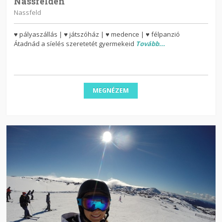
Nassfelden
Nassfeld
♥ pályaszállás | ♥ játszóház | ♥ medence | ♥ félpanzió
Átadnád a síelés szeretetét gyermekeid
Tovább...
MEGNÉZEM