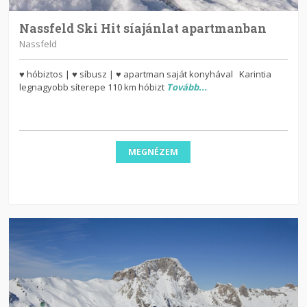
Nassfeld Ski Hit síajánlat apartmanban
Nassfeld
♥ hóbiztos | ♥ síbusz | ♥ apartman saját konyhával Karintia
legnagyobb síterepe 110 km hóbizt
Tovább...
MEGNÉZEM