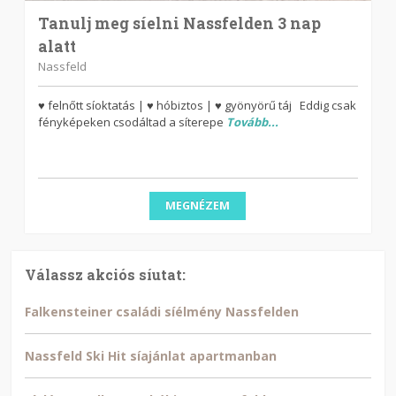
Tanulj meg síelni Nassfelden 3 nap
alatt
Nassfeld
♥ felnőtt síoktatás | ♥ hóbiztos | ♥ gyönyörű táj Eddig csak
fényképeken csodáltad a síterepe
Tovább...
MEGNÉZEM
Válassz akciós síutat:
Falkensteiner családi síélmény Nassfelden
Nassfeld Ski Hit síajánlat apartmanban