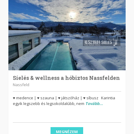
Síelés & wellness a hóbiztos Nassfelden
Nassfeld
♥ medence | ♥ szauna | ♥ játszóház | ♥ síbusz Karintia
egyik legszebb és legsokoldalúbb, nem
Tovább...
MEGNÉZEM