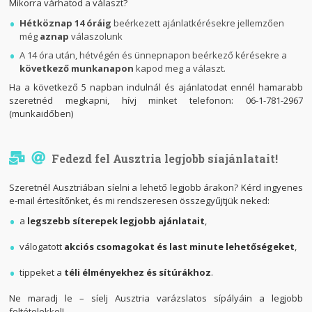
Mikorra várhatod a választ?
Hétköznap 14 óráig
beérkezett ajánlatkérésekre jellemzően
még
aznap
válaszolunk
A 14 óra után, hétvégén és ünnepnapon beérkező kérésekre a
következő munkanapon
kapod meg a választ.
Ha a következő 5 napban indulnál és ajánlatodat ennél hamarabb
szeretnéd megkapni, hívj minket telefonon: 06-1-
781-2967
(munkaidőben)
Fedezd fel Ausztria legjobb síajánlatait!
Szeretnél Ausztriában síelni a lehető legjobb árakon? Kérd ingyenes
e-mail értesítőnket, és mi rendszeresen összegyűjtjük neked:
a
legszebb síterepek legjobb ajánlatait
,
válogatott
akciós csomagokat és last minute lehetőségeket
,
tippeket a
téli élményekhez és sítúrákhoz
.
Ne maradj le – síelj Ausztria varázslatos sípályáin a legjobb
feltételekkel!