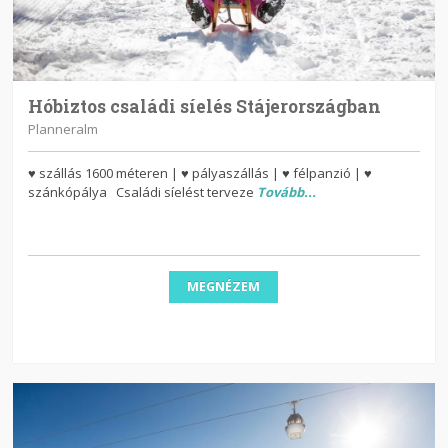
Hóbiztos családi síelés Stájerországban
Planneralm
♥ szállás 1600 méteren | ♥ pályaszállás | ♥ félpanzió | ♥
szánkópálya Családi síelést terveze
Tovább...
MEGNÉZEM