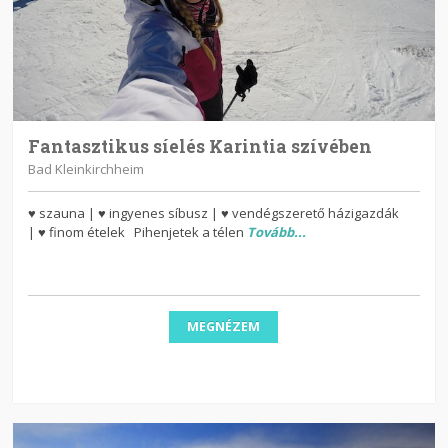
Fantasztikus síelés Karintia szívében
Bad Kleinkirchheim
♥ szauna | ♥ ingyenes síbusz | ♥ vendégszerető házigazdák
| ♥ finom ételek Pihenjetek a télen
Tovább...
MEGNÉZEM