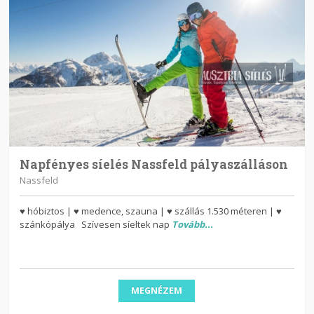
Napfényes síelés Nassfeld pályaszálláson
Nassfeld
♥ hóbiztos | ♥ medence, szauna | ♥ szállás 1.530 méteren | ♥
szánkópálya Szívesen síeltek nap
Tovább...
MEGNÉZEM