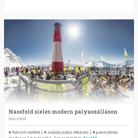
Nassfeld síelés modern pályaszálláson
Nassfeld
♥ felvonó mellett | ♥ svédasztalos étkezés | ♥ panorámás
medence | ♥ mászófal Tapasztaljátok
Tovább...